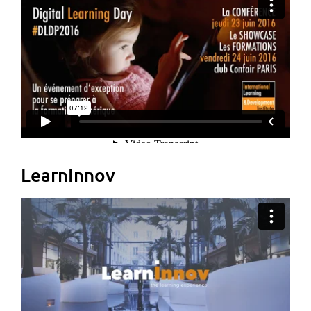
LearnInnov