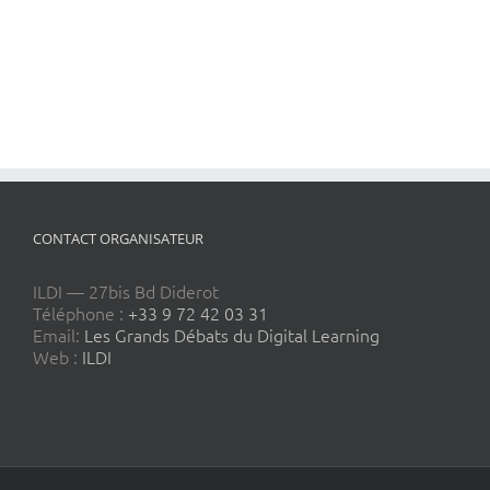
CONTACT ORGANISATEUR
ILDI — 27bis Bd Diderot
Téléphone :
+33 9 72 42 03 31
Email:
Les Grands Débats du Digital Learning
Web :
ILDI